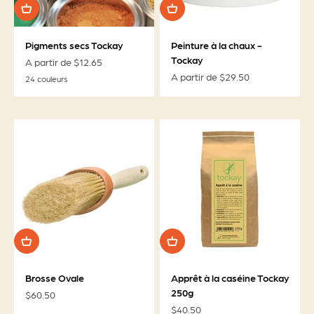
Pigments secs Tockay
Peinture à la chaux -
Tockay
Prix de vente
A partir de $12.65
Prix de vente
A partir de $29.50
24 couleurs
Brosse Ovale
Apprêt à la caséine Tockay
250g
Prix de vente
$60.50
Prix de vente
$40.50