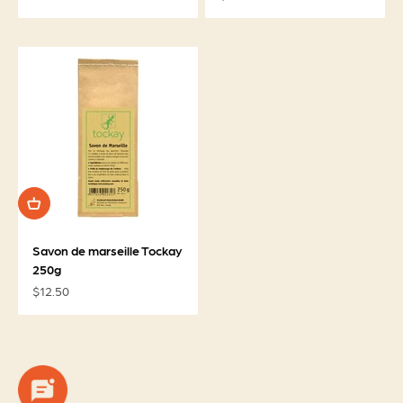
Savon de marseille Tockay
250g
Prix de vente
$12.50