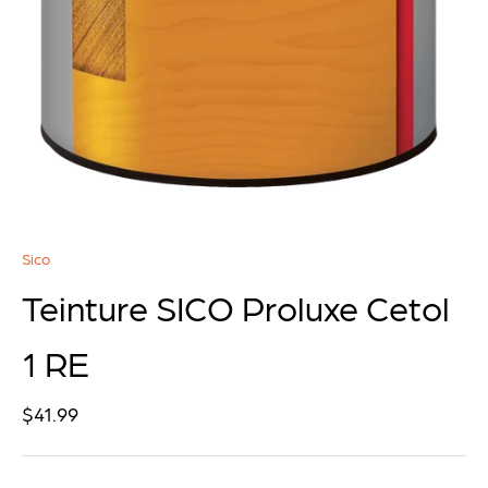
Sico
Teinture SICO Proluxe Cetol
1 RE
Prix de vente
$41.99