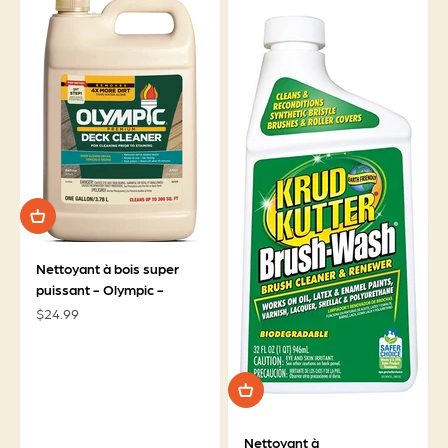
Nettoyant à bois super
puissant - Olympic -
Prix de vente
$24.99
Nettoyant à