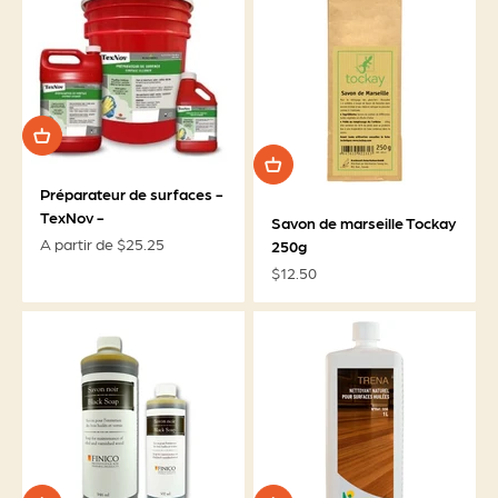
Préparateur de surfaces -
TexNov -
Savon de marseille Tockay
Prix de vente
A partir de $25.25
250g
Prix de vente
$12.50