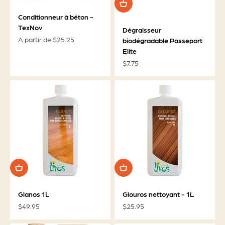
Conditionneur à béton -
TexNov
Dégraisseur
Prix de vente
A partir de $25.25
biodégradable Passeport
Elite
Prix de vente
$7.75
Glanos 1L
Glouros nettoyant - 1L
Prix de vente
Prix de vente
$49.95
$25.95