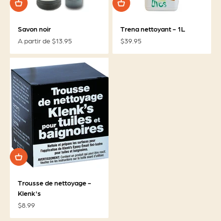
Savon noir
Trena nettoyant - 1L
Prix de vente
Prix de vente
A partir de $13.95
$39.95
Trousse de nettoyage -
Klenk's
Prix de vente
$8.99