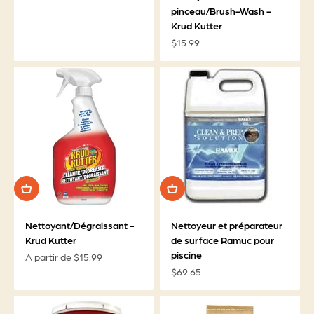
pinceau/Brush-Wash -
Krud Kutter
Prix de vente
$15.99
Nettoyant/Dégraissant -
Nettoyeur et préparateur
Krud Kutter
de surface Ramuc pour
piscine
Prix de vente
A partir de $15.99
Prix de vente
$69.65