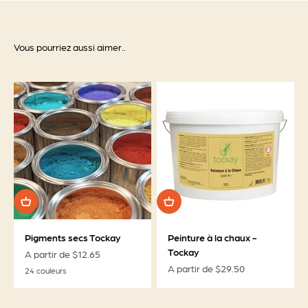
Vous pourriez aussi aimer..
Pigments secs Tockay
Peinture à la chaux -
Tockay
Prix de vente
A partir de $12.65
Prix de vente
A partir de $29.50
24 couleurs