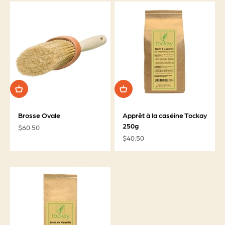
Brosse Ovale
Apprêt à la caséine Tockay
250g
Prix de vente
$60.50
Prix de vente
$40.50