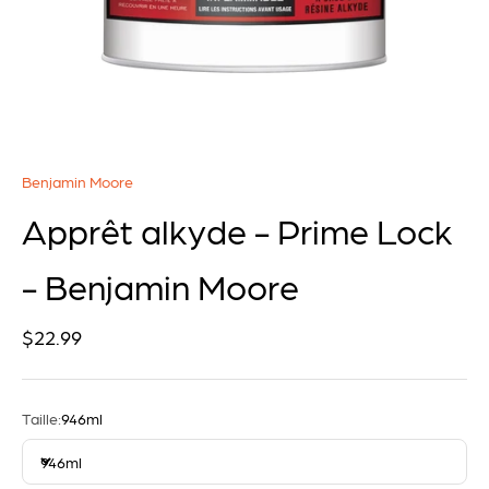
Benjamin Moore
Apprêt alkyde - Prime Lock
- Benjamin Moore
Prix de vente
$22.99
Taille:
946ml
946ml