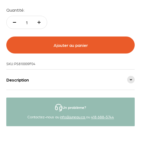
Quantité:
Ajouter au panier
SKU: PS810009F04
Description
Un problème?
Contactez-nous au
info@juneau.ca
ou
418 688-5744