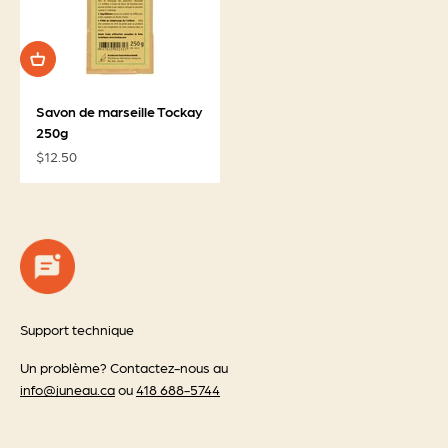
Savon de marseille Tockay
250g
Prix de vente
$12.50
Support technique
Un problème? Contactez-nous au
info@juneau.ca
ou
418 688-5744