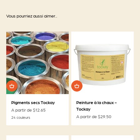
Vous pourriez aussi aimer..
Pigments secs Tockay
Peinture à la chaux -
Tockay
Prix de vente
A partir de $12.65
Prix de vente
A partir de $29.50
24 couleurs