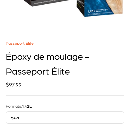
Passeport Élite
Époxy de moulage -
Passeport Élite
Prix de vente
$97.99
Formats:
1,42L
1,42L