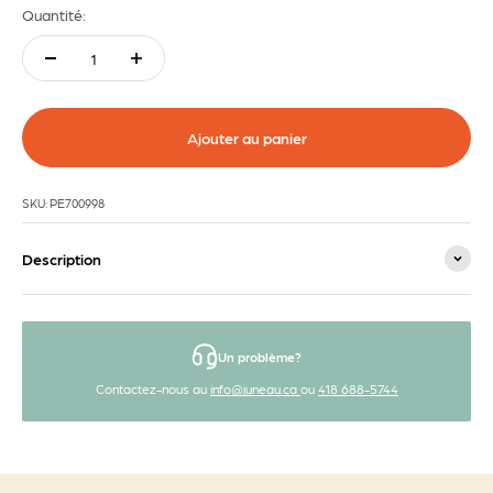
Quantité:
Ajouter au panier
SKU: PE700998
Description
Un problème?
Contactez-nous au
info@juneau.ca
ou
418 688-5744