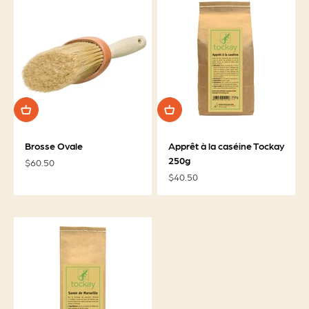
Brosse Ovale
Apprêt à la caséine Tockay
250g
Prix de vente
$60.50
Prix de vente
$40.50