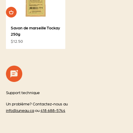
Savon de marseille Tockay
250g
Prix de vente
$12.50
Support technique
Un problème? Contactez-nous au
info@juneau.ca
ou
418 688-5744