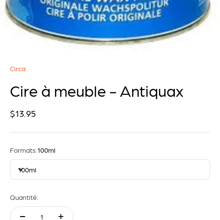
Circa
Cire à meuble - Antiquax
Prix de vente
$13.95
Formats:
100ml
100ml
Quantité: