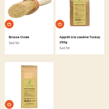
Brosse Ovale
Apprêt à la caséine Tockay
250g
Prix de vente
$60.50
Prix de vente
$40.50