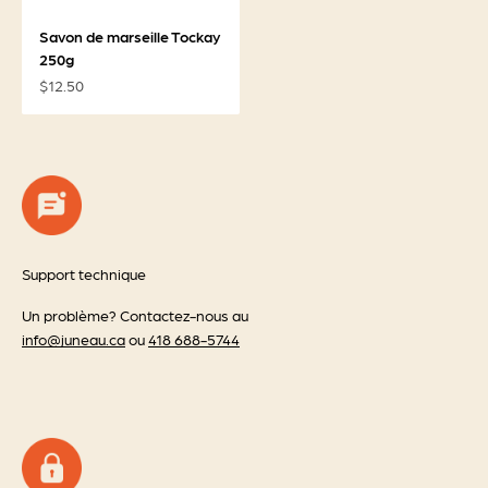
Savon de marseille Tockay
250g
Prix de vente
$12.50
Support technique
Un problème? Contactez-nous au
info@juneau.ca
ou
418 688-5744