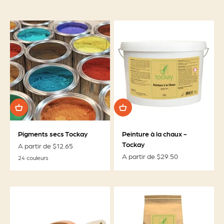
Pigments secs Tockay
Peinture à la chaux -
Tockay
Prix de vente
A partir de $12.65
Prix de vente
A partir de $29.50
24 couleurs